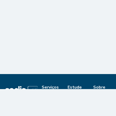
Serviços
Estude
Sobre
Calendário
Extensão
Quem
somos
Biblioteca
Graduação
Digital
Editais
© 2025 Secretaria
Pós-
de Educação a
Portfólio
Graduação
Mapa