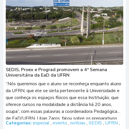
SEDIS, Proex e Prograd promovem a 4ª Semana
Universitária da EaD da UFRN
“Nós queremos que o aluno se reconheça enquanto aluno
da UFRN, que ele se sinta pertencente à Universidade e
que conheça os espaços físicos que essa Instituição, que
oferece cursos na modalidade a distância há 20 anos,
ocupa”, com essas palavras a coordenadora Pedagógica
de EaD/UFRN, Lilian Zaros, falou sobre os preparativos
Categorias:
especial
,
evento
,
notícias
,
SEDIS
,
UFRN
,
para a 4ª […]