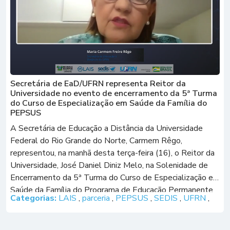
Secretária de EaD/UFRN representa Reitor da
Universidade no evento de encerramento da 5ª Turma
do Curso de Especialização em Saúde da Família do
PEPSUS
A Secretária de Educação a Distância da Universidade
Federal do Rio Grande do Norte, Carmem Rêgo,
representou, na manhã desta terça-feira (16), o Reitor da
Universidade, José Daniel Diniz Melo, na Solenidade de
Encerramento da 5ª Turma do Curso de Especialização em
Saúde da Família do Programa de Educação Permanente
Categorias:
LAIS
,
parceria
,
PEPSUS
,
SEDIS
,
UFRN
,
em Saúde da Família (PEPSUS). […]