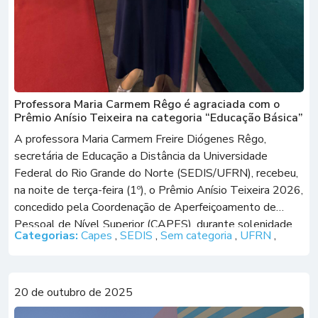
Professora Maria Carmem Rêgo é agraciada com o
Prêmio Anísio Teixeira na categoria “Educação Básica”
A professora Maria Carmem Freire Diógenes Rêgo,
secretária de Educação a Distância da Universidade
Federal do Rio Grande do Norte (SEDIS/UFRN), recebeu,
na noite de terça-feira (1º), o Prêmio Anísio Teixeira 2026,
concedido pela Coordenação de Aperfeiçoamento de
Pessoal de Nível Superior (CAPES), durante solenidade
Categorias:
Capes
,
SEDIS
,
Sem categoria
,
UFRN
,
realizada em Brasília (DF), em comemoração aos 75 anos
da […]
20 de outubro de 2025