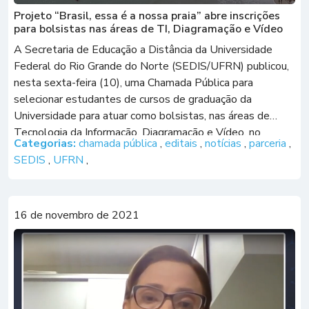
Projeto “Brasil, essa é a nossa praia” abre inscrições
para bolsistas nas áreas de TI, Diagramação e Vídeo
A Secretaria de Educação a Distância da Universidade
Federal do Rio Grande do Norte (SEDIS/UFRN) publicou,
nesta sexta-feira (10), uma Chamada Pública para
selecionar estudantes de cursos de graduação da
Universidade para atuar como bolsistas, nas áreas de
Tecnologia da Informação, Diagramação e Vídeo, no
Categorias:
chamada pública
,
editais
,
notícias
,
parceria
,
Projeto “Brasil, essa é nossa praia”, desenvolvido pelo
SEDIS
,
UFRN
,
Departamento de […]
16 de novembro de 2021