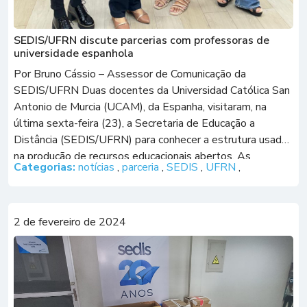
SEDIS/UFRN discute parcerias com professoras de
universidade espanhola
Por Bruno Cássio – Assessor de Comunicação da
SEDIS/UFRN Duas docentes da Universidad Católica San
Antonio de Murcia (UCAM), da Espanha, visitaram, na
última sexta-feira (23), a Secretaria de Educação a
Distância (SEDIS/UFRN) para conhecer a estrutura usada
na produção de recursos educacionais abertos. As
Categorias:
notícias
,
parceria
,
SEDIS
,
UFRN
,
professoras Eva Vegue Parra e Eloina Valero Merlos
realizam pós-doutorado […]
2 de fevereiro de 2024