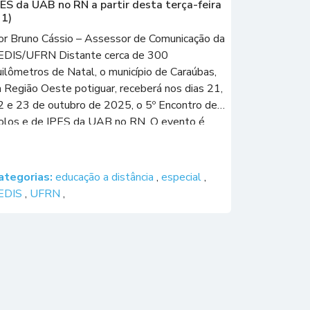
PES da UAB no RN a partir desta terça-feira
21)
or Bruno Cássio – Assessor de Comunicação da
EDIS/UFRN Distante cerca de 300
uilômetros de Natal, o município de Caraúbas,
a Região Oeste potiguar, receberá nos dias 21,
2 e 23 de outubro de 2025, o 5º Encontro de
olos e de IPES da UAB no RN. O evento é
romovido por meio de uma […]
ategorias:
educação a distância
,
especial
,
EDIS
,
UFRN
,