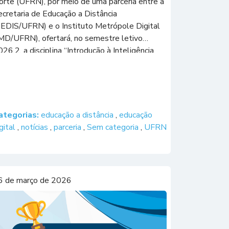
orte (UFRN), por meio de uma parceria entre a
ecretaria de Educação a Distância
SEDIS/UFRN) e o Instituto Metrópole Digital
IMD/UFRN), ofertará, no semestre letivo
26.2, a disciplina “Introdução à Inteligência
rtificial para Educadores” (IMD0500),
esenvolvida no âmbito do Programa
etrópole IA 360. Voltada à formação de […]
ategorias:
educação a distância
,
educação
gital
,
notícias
,
parceria
,
Sem categoria
,
UFRN
6 de março de 2026