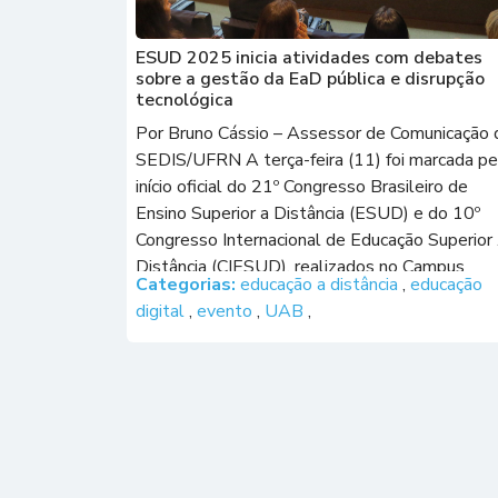
ESUD 2025 inicia atividades com debates
sobre a gestão da EaD pública e disrupção
tecnológica
Por Bruno Cássio – Assessor de Comunicação 
SEDIS/UFRN A terça-feira (11) foi marcada pe
início oficial do 21º Congresso Brasileiro de
Ensino Superior a Distância (ESUD) e do 10º
Congresso Internacional de Educação Superior 
Distância (CIESUD), realizados no Campus
Categorias:
educação a distância
,
educação
Pampulha da Universidade Federal de Minas
digital
,
evento
,
UAB
,
Gerais (UFMG), na capital mineira. À noite, no [