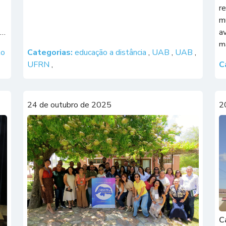
r
mu
r
av
m
lo
Categorias:
educação a distância
,
UAB
,
UAB
,
A
UFRN
,
C
(
m
24 de outubro de 2025
2
C