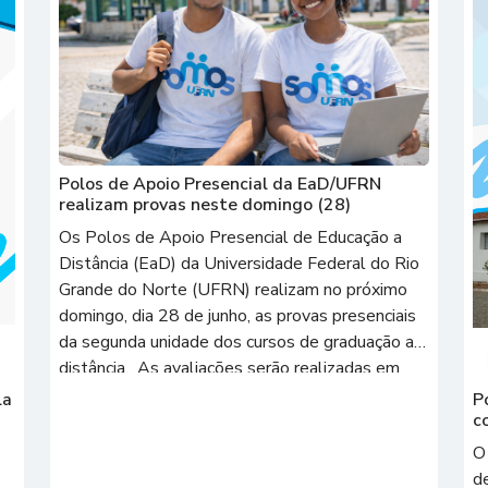
Polos de Apoio Presencial da EaD/UFRN
realizam provas neste domingo (28)
Os Polos de Apoio Presencial de Educação a
Distância (EaD) da Universidade Federal do Rio
Grande do Norte (UFRN) realizam no próximo
domingo, dia 28 de junho, as provas presenciais
da segunda unidade dos cursos de graduação a
distância. As avaliações serão realizadas em
todos os polos de Apoio Presencial da
la
P
EaD/UFRN e nos polos […]
c
O
d