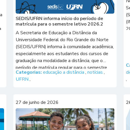
N
S
ra
(
SEDIS/UFRN informa início do período de
(
matrícula para o semestre letivo 2026.2
a
20
A Secretaria de Educação a Distância da
A
Universidade Federal do Rio Grande do Norte
d
(SEDIS/UFRN) informa à comunidade acadêmica,
M
especialmente aos estudantes dos cursos de
graduação na modalidade a distância, que o
C
período de matrícula regular para o semestre
Categorias:
educação a distância
,
notícias
,
di
letivo 2026.2 terá início nesta sexta-feira (24) e
UFRN
,
,
seguirá até o dia 31 de julho. Durante […]
27 de junho de 2026
2