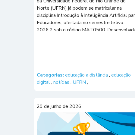
da Universidade Federal do Rio Grande do
Norte (UFRN) já podem se matricular na
disciplina Introdução à Inteligência Artificial pa
Educadores, ofertada no semestre letivo
2026.2 sob o código MAT0500. Desenvolvid
no âmbito do Programa Metrópole IA 360, a
iniciativa é resultado de uma parceria entre a
Secretaria […]
Categorias:
educação a distância
,
educação
digital
,
notícias
,
UFRN
,
29 de junho de 2026