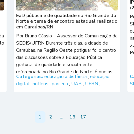
I
(
EaD pública e de qualidade no Rio Grande do
P
Norte é tema de encontro estadual realizado
S
em Caraúbas/RN
q
da
Por Bruno Cássio – Assessor de Comunicação da
n
lo
SEDIS/UFRN Durante três dias, a cidade de
2
Caraúbas, na Região Oeste potiguar foi o centro
P
das discussões sobre a Educação Pública
p
a
gratuita, de qualidade e socialmente
referenciada no Rio Grande do Norte. É que as
Categorias:
educação a distância
,
educação
C
quatro Instituições Púbicas de Ensino Superior
digital
,
notícias
,
parceria
,
UAB
,
UFRN
,
S
…]
do estado, UFRN, UFERSA, UERN e […]
1
2
…
16
17