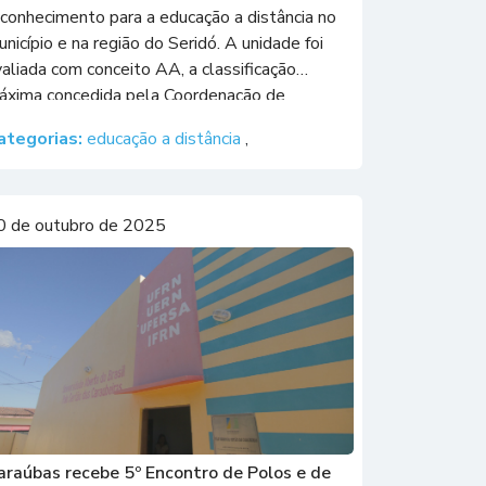
econhecimento para a educação a distância no
nicípio e na região do Seridó. A unidade foi
aliada com conceito AA, a classificação
áxima concedida pela Coordenação de
perfeiçoamento de Pessoal de Nível Superior
ategorias:
educação a distância
,
CAPES), durante o processo anual de
onitoramento […]
0 de outubro de 2025
araúbas recebe 5º Encontro de Polos e de