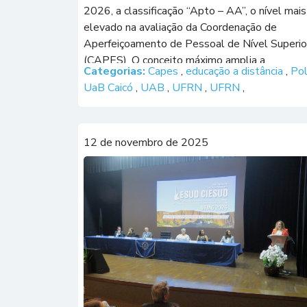
2026, a classificação “Apto – AA”, o nível mais
elevado na avaliação da Coordenação de
Aperfeiçoamento de Pessoal de Nível Superio
(CAPES). O conceito máximo amplia a
Categorias:
Capes
,
educação a distância
,
Po
capacidade do polo para receber novas ofertas
UaB Caicó
,
UAB
,
UFRN
,
UFRN
,
de cursos de graduação, pós-graduação e […]
12 de novembro de 2025