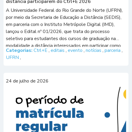
distância participarem do Ctrl+E 2026
A Universidade Federal do Rio Grande do Norte (UFRN),
por meio da Secretaria de Educação a Distância (SEDIS),
em parceria com o Instituto Metrópole Digital (IMD),
lançou o Edital nº 01/2026, que trata do processo
seletivo para estudantes dos cursos de graduação na
modalidade a distância interessados em participar como
Categorias:
Ctrl+E
,
editais
,
evento
,
notícias
,
parceria
,
congressistas do X Congresso sobre […]
UFRN
,
24 de julho de 2026