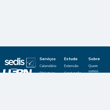
Serviços
Estude
Sobre
Calendário
Extensão
Quem
somos
Biblioteca
Graduação
Digital
Editais
© 2025 Secretaria
Pós-
de Educação a
Portfólio
Graduação
Mapa
Distância
Seleções
Contato
SEDIS
Termos
Viagem