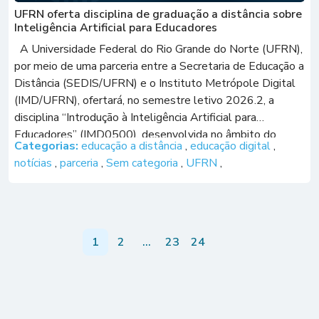
UFRN oferta disciplina de graduação a distância sobre
Inteligência Artificial para Educadores
A Universidade Federal do Rio Grande do Norte (UFRN),
por meio de uma parceria entre a Secretaria de Educação a
Distância (SEDIS/UFRN) e o Instituto Metrópole Digital
(IMD/UFRN), ofertará, no semestre letivo 2026.2, a
disciplina “Introdução à Inteligência Artificial para
Educadores” (IMD0500), desenvolvida no âmbito do
Categorias:
educação a distância
,
educação digital
,
Programa Metrópole IA 360. Voltada à formação de […]
notícias
,
parceria
,
Sem categoria
,
UFRN
,
1
2
…
23
24