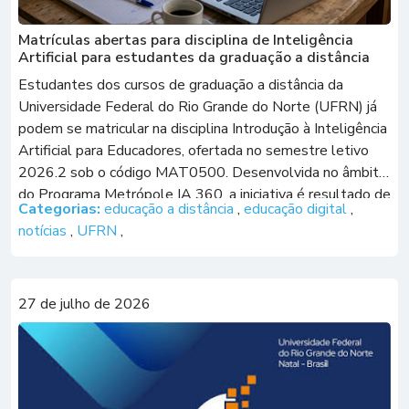
Matrículas abertas para disciplina de Inteligência
Artificial para estudantes da graduação a distância
Estudantes dos cursos de graduação a distância da
Universidade Federal do Rio Grande do Norte (UFRN) já
podem se matricular na disciplina Introdução à Inteligência
Artificial para Educadores, ofertada no semestre letivo
2026.2 sob o código MAT0500. Desenvolvida no âmbito
do Programa Metrópole IA 360, a iniciativa é resultado de
Categorias:
educação a distância
,
educação digital
,
uma parceria entre a Secretaria […]
notícias
,
UFRN
,
27 de julho de 2026