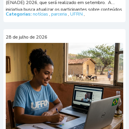
(ENADE) 2026, que será realizado em setembro. A
iniciativa busca atualizar os participantes sobre conteúdos
Categorias:
notícias
,
parceria
,
UFRN
,
recorrentes do exame e estratégias para a resolução […]
28 de julho de 2026