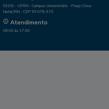
SEDIS - UFRN - Campus Universitário - Praça Cívica -
Natal/RN - CEP 59.078-970
nest_clock_farsight_analog
Atendimento
08:00 às 17:00