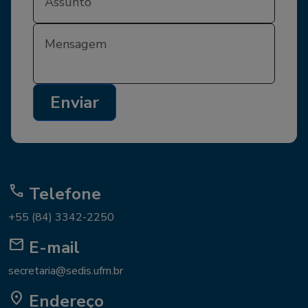
Enviar
call
Telefone
+55 (84) 3342-2250
mail
E-mail
secretaria@sedis.ufrn.br
location_on
Endereço