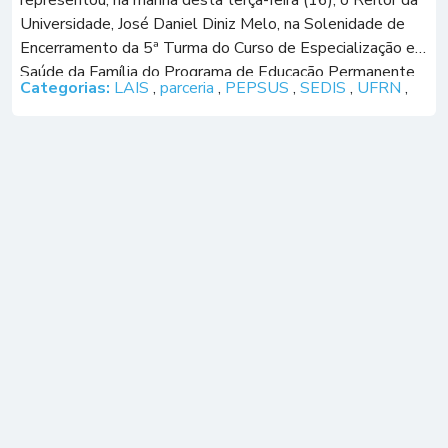
representou, na manhã desta terça-feira (16), o Reitor da
Universidade, José Daniel Diniz Melo, na Solenidade de
Encerramento da 5ª Turma do Curso de Especialização em
Saúde da Família do Programa de Educação Permanente
Categorias:
LAIS
,
parceria
,
PEPSUS
,
SEDIS
,
UFRN
,
em Saúde da Família (PEPSUS). […]