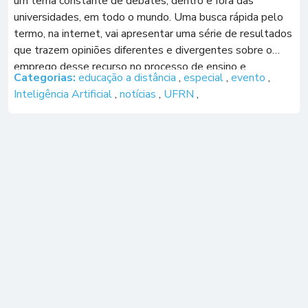
um tema constante de debates, dentro e fora das
universidades, em todo o mundo. Uma busca rápida pelo
termo, na internet, vai apresentar uma série de resultados
que trazem opiniões diferentes e divergentes sobre o
emprego desse recurso no processo de ensino e
Categorias:
educação a distância
,
especial
,
evento
,
aprendizagem. Entre as […]
Inteligência Artificial
,
notícias
,
UFRN
,