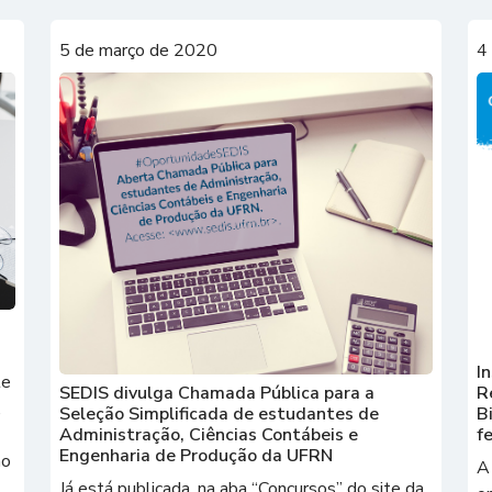
5 de março de 2020
4
I
te
SEDIS divulga Chamada Pública para a
R
,
Seleção Simplificada de estudantes de
B
Administração, Ciências Contábeis e
fe
Engenharia de Produção da UFRN
mo
A
Já está publicada, na aba “Concursos” do site da