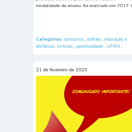
modalidade de ensino, foi realizado em 2017.
Edital nº 01/2020 destina-se, exclusivamente,
professores da Rede Pública de Ensino, já […]
Categorias:
concursos
,
editais
,
educação a
distância
,
notícias
,
oportunidade
,
UFRN
,
21 de fevereiro de 2020