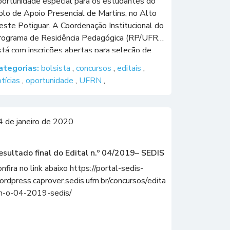
portunidade especial para os estudantes do
olo de Apoio Presencial de Martins, no Alto
este Potiguar. A Coordenação Institucional do
rograma de Residência Pedagógica (RP/UFRN)
stá com inscrições abertas para seleção de
olsistas para Cadastro de Reserva na área de
ategorias:
bolsista
,
concursos
,
editais
,
ências Biológicas. São ofertadas 8 (oito)
otícias
,
oportunidade
,
UFRN
,
lsas, no […]
4 de janeiro de 2020
esultado final do Edital n.º 04/2019– SEDIS
nfira no link abaixo https://portal-sedis-
ordpress.caprover.sedis.ufrn.br/concursos/edita
-n-o-04-2019-sedis/