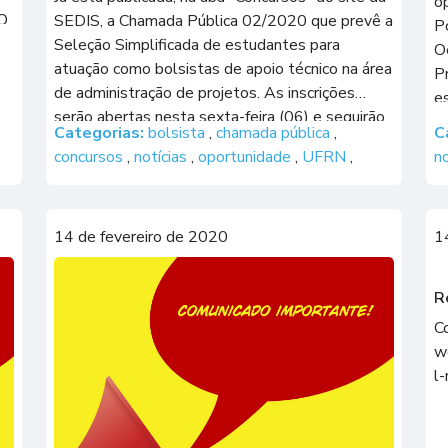
o
 O
SEDIS, a Chamada Pública 02/2020 que prevê a
P
 a
Seleção Simplificada de estudantes para
O
atuação como bolsistas de apoio técnico na área
P
de administração de projetos. As inscrições
e
serão abertas nesta sexta-feira (06) e seguirão
B
Categorias:
bolsista
,
chamada pública
,
C
até o dia 11 de março de 2020. Os estudantes
Ci
concursos
,
notícias
,
oportunidade
,
UFRN
,
n
dos cursos […]
bo
14 de fevereiro de 2020
1
R
Co
w
l