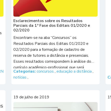
Esclarecimentos sobre os Resultados
Parciais da 1ª Fase dos Editais 01/2020 e
02/2020
s
Encontram-se na aba “Concursos” os
Resultados Parciais dos Editais 01/2020 e
02/2020 para a formação de cadastro de
reserva de tutores a distância e presenciais.
Esses resultados correspondem à análise do
currículo acadêmico-profissional que será
RN
Categorias:
concursos
,
educação a distância
,
concluída no dia 19 de fevereiro de 2020, cujos
ra
notícias
,
C
resultados serão publicados no dia 20 de
fevereiro de 2020, conforme […]
19 de julho de 2019
1
IS