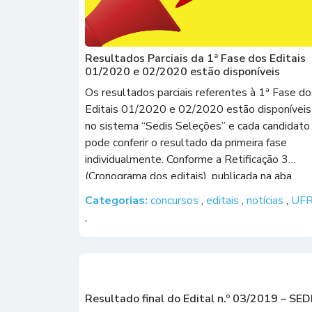
Resultados Parciais da 1ª Fase dos Editais
01/2020 e 02/2020 estão disponíveis
Os resultados parciais referentes à 1ª Fase do
Editais 01/2020 e 02/2020 estão disponíveis
no sistema “Sedis Seleções” e cada candidato
pode conferir o resultado da primeira fase
individualmente. Conforme a Retificação 3
(Cronograma dos editais), publicada na aba
“Concursos” deste site, somente o Resultado
Categorias:
concursos
,
editais
,
notícias
,
UF
Final sairá na página da Sedis. Nesta sexta-fei
,
(21) está […]
Resultado final do Edital n.º 03/2019 – SED