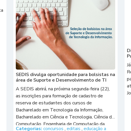
ta
D
P
Já
R
SEDIS divulga oportunidade para bolsistas na
p
área de Suporte e Desenvolvimento de TI
a
A SEDIS abrirá, na próxima segunda-feira (22),
Jo
as inscrições para formação de cadastro de
reserva de estudantes dos cursos de
Bacharelado em Tecnologia da Informação,
Bacharelado em Ciência e Tecnologia, Ciência da
Computação, Engenharia de Computação da
Categorias:
concursos
,
editais
,
educação a
UFRN. Essa turma atuará como bolsistas de