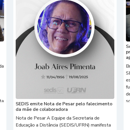
S
p
a
da
B
S
es
fu
de
ta
s
SEDIS emite Nota de Pesar pelo falecimento
p
da mãe de colaboradora
o
Nota de Pesar A Equipe da Secretaria de
Educação a Distância (SEDIS/UFRN) manifesta