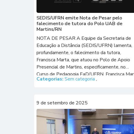
SEDIS/UFRN emite Nota de Pesar pelo
falecimento de tutora do Polo UAB de
Martins/RN
NOTA DE PESAR A Equipe da Secretaria de
Educação a Distância (SEDIS/UFRN) lamenta,
profundamente, o falecimento da tutora,
Francisca Marta, que atuou no Polo de Apoio
Presencial de Martins, especificamente, no
Curso de Pedagogia EaD/UFRN. Francisca Mar
Categorias:
Sem categoria
,
dedicou muitos anos de sua vida ao auxílio da
formação dos nossos licenciados em Pedagogi
e, por esse […]
9 de setembro de 2025