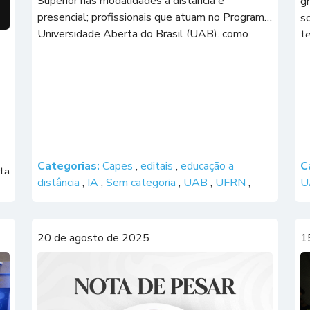
Superior nas modalidades a distância e
gr
presencial; profissionais que atuam no Programa
so
Universidade Aberta do Brasil (UAB), como
te
tutores, assistentes pedagógicos,
(
coordenadores de curso; professores do Ensino
g
Superior; docentes que atuam na Educação
U
Básica da Rede […]
Categorias:
Capes
,
editais
,
educação a
C
ta
distância
,
IA
,
Sem categoria
,
UAB
,
UFRN
,
U
a
20 de agosto de 2025
1