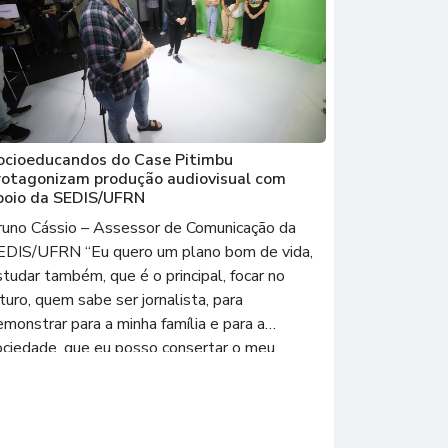
ocioeducandos do Case Pitimbu
rotagonizam produção audiovisual com
poio da SEDIS/UFRN
runo Cássio – Assessor de Comunicação da
EDIS/UFRN “Eu quero um plano bom de vida,
tudar também, que é o principal, focar no
turo, quem sabe ser jornalista, para
monstrar para a minha família e para a
ociedade, que eu posso consertar o meu
resente”, a declaração emocionada é de um dos
ito adolescentes que […]