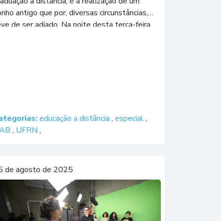
aduação a distância, é a realização de um
nho antigo que por, diversas circunstâncias,
ve de ser adiado. Na noite desta terça-feira
16), dezenas de formandos que cursaram suas
raduações na modalidade a distância, pela
niversidade Federal do […]
ategorias:
educação a distância
,
especial
,
AB
,
UFRN
,
5 de agosto de 2025