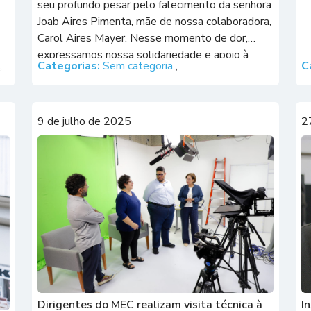
seu profundo pesar pelo falecimento da senhora
Joab Aires Pimenta, mãe de nossa colaboradora,
Carol Aires Mayer. Nesse momento de dor,
expressamos nossa solidariedade e apoio à
,
Categorias:
Sem categoria
,
C
colega e a seus familiares, desejando força e
serenidade para suportar essa perda. Em nome
[…]
9 de julho de 2025
2
Dirigentes do MEC realizam visita técnica à
I