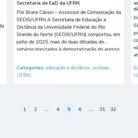
Secretaria de EaD da UFRN
v
d
Por Bruno Cássio – Assessor de Comunicação da
P
SEDIS/UFRN A Secretaria de Educação a
S
da
Distância da Universidade Federal do Rio
p
Grande do Norte (SEDIS/UFRN) completou, em
c
junho de 2025, mais de duas décadas de
n
serviços prestados à democratização do acesso
ab
ao Ensino Superior público e gratuito. O legado,
p
construído ao longo desses 22 anos, atrai […]
Categorias:
educação a distância
,
notícias
,
C
1
da
UFRN
,
U
1
2
…
4
5
6
…
31
32