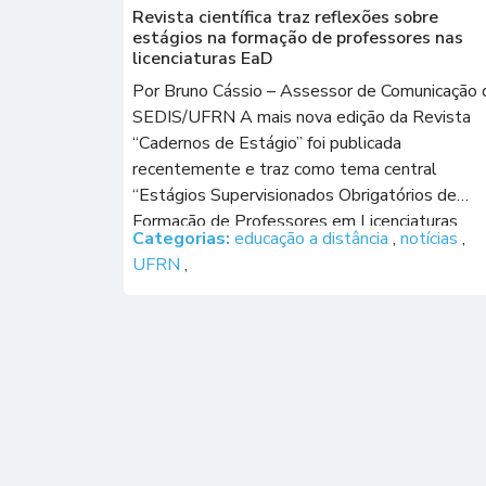
Revista científica traz reflexões sobre
estágios na formação de professores nas
licenciaturas EaD
Por Bruno Cássio – Assessor de Comunicação 
SEDIS/UFRN A mais nova edição da Revista
“Cadernos de Estágio” foi publicada
recentemente e traz como tema central
“Estágios Supervisionados Obrigatórios de
Formação de Professores em Licenciaturas
Categorias:
educação a distância
,
notícias
,
EaD”. Os professores vinculados aos quadros 
UFRN
,
Secretaria de Educação a Distância da
Universidade Federal do Rio Grande do Norte
[…]