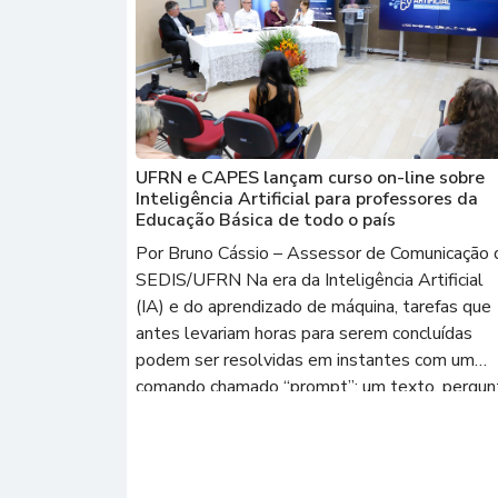
UFRN e CAPES lançam curso on-line sobre
Inteligência Artificial para professores da
Educação Básica de todo o país
Por Bruno Cássio – Assessor de Comunicação 
SEDIS/UFRN Na era da Inteligência Artificial
(IA) e do aprendizado de máquina, tarefas que
antes levariam horas para serem concluídas
podem ser resolvidas em instantes com um
comando chamado “prompt”: um texto, pergun
ou conjunto de instruções que um usuário
fornece a uma IA generativa para que […]