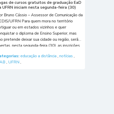
agas de cursos gratuitos de graduação EaD
a UFRN iniciam nesta segunda-feira (30)
or Bruno Cássio – Assessor de Comunicação da
EDIS/UFRN Para quem mora no território
otiguar ou em estados vizinhos e quer
onquistar o diploma de Ensino Superior, mas
ão pretende deixar sua cidade ou região, serão
ertas, nesta segunda-feira (30), as inscrições
ara quatro processos seletivos que somam
ategorias:
educação a distância
,
notícias
,
.554 novas vagas de cursos gratuitos de […]
AB
,
UFRN
,