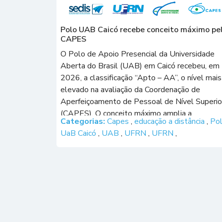
Polo UAB Caicó recebe conceito máximo pe
CAPES
O Polo de Apoio Presencial da Universidade
Aberta do Brasil (UAB) em Caicó recebeu, em
2026, a classificação “Apto – AA”, o nível mais
elevado na avaliação da Coordenação de
Aperfeiçoamento de Pessoal de Nível Superio
(CAPES). O conceito máximo amplia a
Categorias:
Capes
,
educação a distância
,
Po
capacidade do polo para receber novas ofertas
UaB Caicó
,
UAB
,
UFRN
,
UFRN
,
de cursos de graduação, pós-graduação e […]