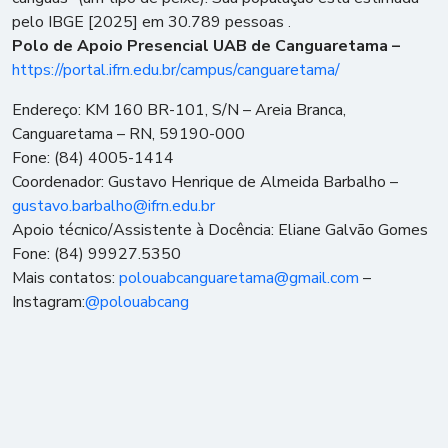
pelo IBGE [2025] em 30.789
pessoas
.
Polo de Apoio Presencial UAB de Canguaretama –
https://portal.ifrn.edu.br/campus/canguaretama/
Endereço: KM 160 BR-101, S/N – Areia Branca,
Canguaretama – RN, 59190-000
Fone: (84) 4005-1414
Coordenador: Gustavo Henrique de Almeida Barbalho –
gustavo.barbalho@ifrn.edu.br
Apoio técnico/Assistente à Docência: Eliane Galvão Gomes
Fone: (84) 99927.5350
Mais contatos:
polouabcanguaretama@gmail.com
–
Instagram:
@polouabcang