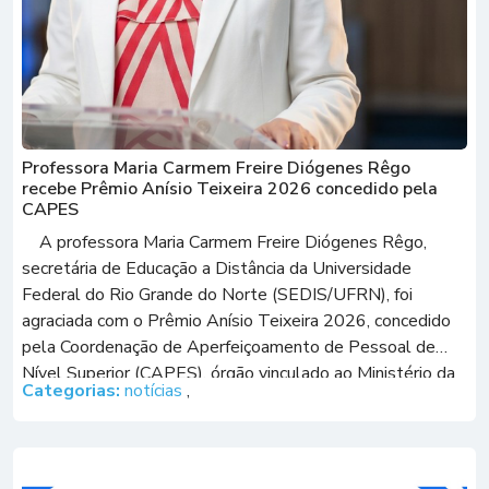
Professora Maria Carmem Freire Diógenes Rêgo
recebe Prêmio Anísio Teixeira 2026 concedido pela
CAPES
A professora Maria Carmem Freire Diógenes Rêgo,
secretária de Educação a Distância da Universidade
Federal do Rio Grande do Norte (SEDIS/UFRN), foi
agraciada com o Prêmio Anísio Teixeira 2026, concedido
pela Coordenação de Aperfeiçoamento de Pessoal de
Nível Superior (CAPES), órgão vinculado ao Ministério da
Categorias:
notícias
,
Educação (MEC). A premiação foi oficializada por meio […]