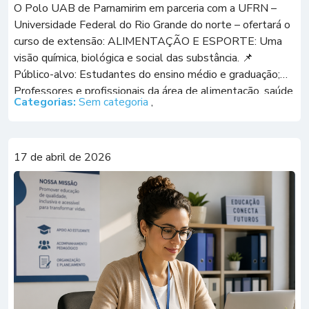
O Polo UAB de Parnamirim em parceria com a UFRN –
Universidade Federal do Rio Grande do norte – ofertará o
curso de extensão: ALIMENTAÇÃO E ESPORTE: Uma
visão química, biológica e social das substância. ​📌
Público-alvo: Estudantes do ensino médio e graduação;
Professores e profissionais da área de alimentação, saúde
Categorias:
Sem categoria
,
e esporte; e comunidade […]
17 de abril de 2026