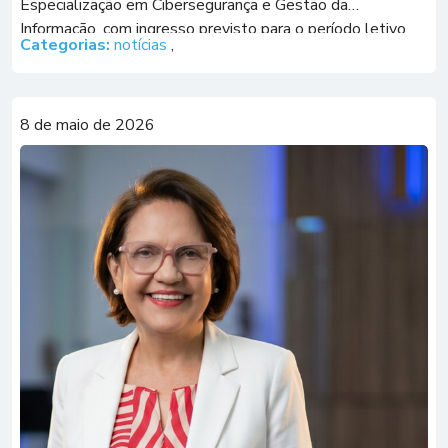
Especialização em Cibersegurança e Gestão da
Informação, com ingresso previsto para o período letivo
Categorias:
notícias
,
2026.1. O curso será […]
8 de maio de 2026