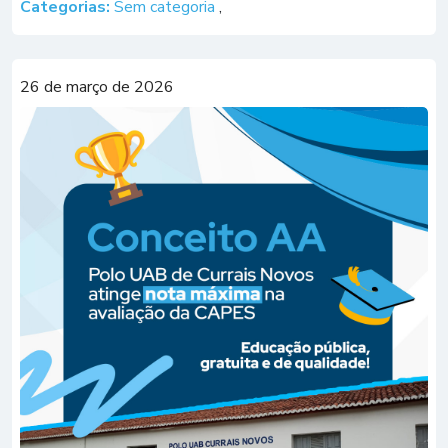
Categorias:
Sem categoria
,
para Reconhecimento […]
26 de março de 2026