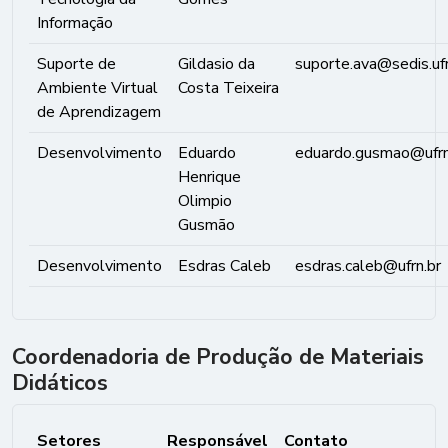
Informação
Suporte de
Gildasio da
suporte.ava@sedis.ufr
Ambiente Virtual
Costa Teixeira
de Aprendizagem
Desenvolvimento
Eduardo
eduardo.gusmao@ufrn
Henrique
Olimpio
Gusmão
Desenvolvimento
Esdras Caleb
esdras.caleb@ufrn.br
Coordenadoria de Produção de Materiais
Didáticos
Setores
Responsável
Contato