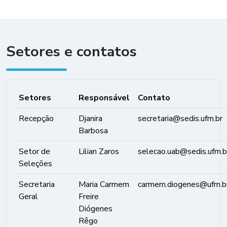
Setores e contatos
Setores
Responsável
Contato
Recepção
Djanira
secretaria@sedis.ufrn.br
Barbosa
Setor de
Lilian Zaros
selecao.uab@sedis.ufrn.b
Seleções
Secretaria
Maria Carmem
carmem.diogenes@ufrn.b
Geral
Freire
Diógenes
Rêgo