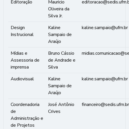
Editoração
Mauricio
editoracao@sedis.ufrn.
Oliveira da
Silva Jr.
Design
Kaline
kaline.sampaio@ufrn.br
Instrucional
Sampaio de
Araújo
Mídias e
Bruno Cássio
midias.comunicacao@sed
Assessoria de
de Andrade e
imprensa
Silva
Audiovisual
Kaline
kaline.sampaio@ufrn.br
Sampaio de
Araújo
Coordenadoria
José Antônio
financeiro@sedis.ufrn.br
de
Crives
Administração e
de Projetos