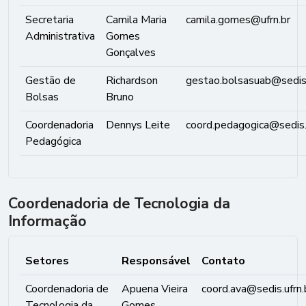
Secretaria
Camila Maria
camila.gomes@ufrn.br
Administrativa
Gomes
Gonçalves
Gestão de
Richardson
gestao.bolsasuab@sedis.
Bolsas
Bruno
Coordenadoria
Dennys Leite
coord.pedagogica@sedis.u
Pedagógica
Coordenadoria de Tecnologia da
Informação
Setores
Responsável
Contato
Coordenadoria de
Apuena Vieira
coord.ava@sedis.ufrn.
Tecnologia da
Gomes