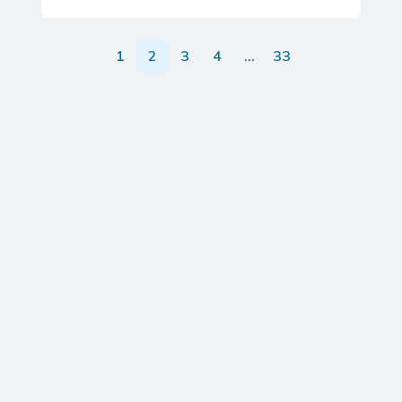
1
2
3
4
…
33