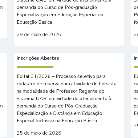
Sistema UAB, em virtude do atendimento à
S
em
demanda do Curso de Pós-graduação
d
Especialização em Educação Especial na
P
Educação Básica
f
29 de maio de 2026
2
Inscrições Abertas
I
Edital 31/2026 – Processo seletivo para
E
cadastro de reserva para atividade de bolsista
c
na modalidade de Professor Regente do
n
Sistema UAB, em virtude do atendimento à
S
em
demanda do Curso de Pós-Graduação
d
Especialização a Distância em Educação
E
Especial Inclusiva na Educação Básica
2
25 de maio de 2026