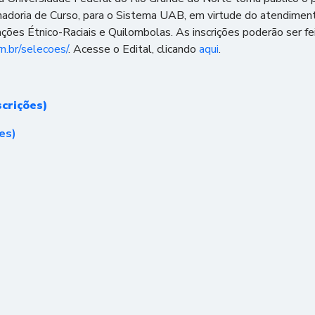
enadoria de Curso, para o Sistema UAB, em virtude do atendime
ções Étnico-Raciais e Quilombolas. As inscrições poderão ser 
rn.br/selecoes/
. Acesse o Edital, clicando
aqui
.
crições)
es)