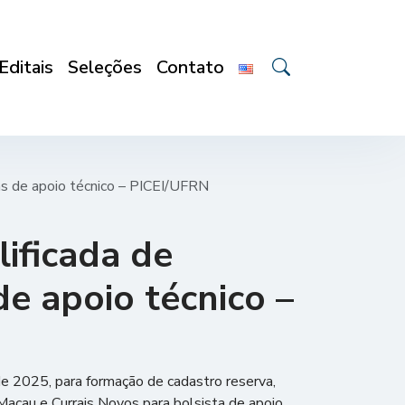
Editais
Seleções
Contato
s de apoio técnico – PICEI/UFRN
ificada de
e apoio técnico –
de 2025, para formação de cadastro reserva,
acau e Currais Novos para bolsista de apoio