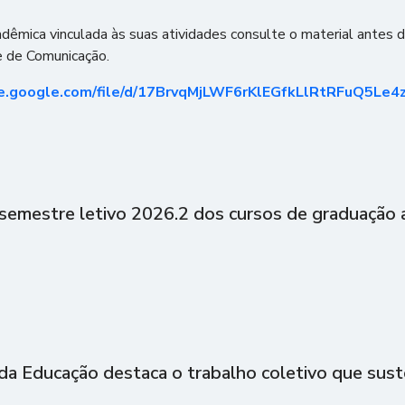
ica vinculada às suas atividades consulte o material antes da
e de Comunicação.
ive.google.com/file/d/17BrvqMjLWF6rKlEGfkLlRtRFuQ5Le4
semestre letivo 2026.2 dos cursos de graduação a
 da Educação destaca o trabalho coletivo que sust