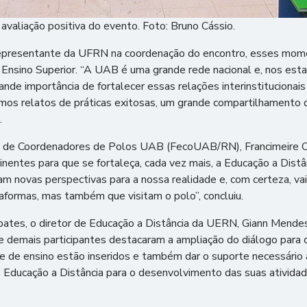
aliação positiva do evento. Foto: Bruno Cássio.
epresentante da UFRN na coordenação do encontro, esses mome
 Ensino Superior. “A UAB é uma grande rede nacional e, nos estad
nde importância de fortalecer essas relações interinstitucionais
mos relatos de práticas exitosas, um grande compartilhamento 
.
 de Coordenadores de Polos UAB (FecoUAB/RN), Francimeire Ces
nentes para que se fortaleça, cada vez mais, a Educação a Distân
novas perspectivas para a nossa realidade e, com certeza, vai r
formas, mas também que visitam o polo”, concluiu.
ebates, o diretor de Educação a Distância da UERN, Giann Mendes
 demais participantes destacaram a ampliação do diálogo para
de ensino estão inseridos e também dar o suporte necessário 
 Educação a Distância para o desenvolvimento das suas atividad