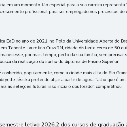
ia em um momento tão especial para a sua carreira representa “
 crescimento profissional para ser empregado nos processos de 
mica EaD no ano de 2021, no Polo da Universidade Aberta do Br
a em Tenente Lauretino Cruz/RN, cidade distante cerca de 50 quil
rmanecesse, por mais tempo, perto da sua família, sem precisar 
usca da realização do sonho do diploma de Ensino Superior.
é conhecido, popularmente, como a cidade mais alta do Rio Gran
ryelle Jéssika pretende alçar a partir de agora: “acho que é u
para as seleções futuras, isso inclui o doutorado”, compartilhou.
semestre letivo 2026.2 dos cursos de graduação a