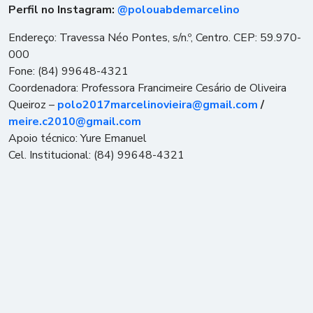
Perfil no Instagram:
@polouabdemarcelino
Endereço: Travessa Néo Pontes, s/n.º, Centro. CEP: 59.970-
000
Fone: (84) 99648-4321
Coordenadora: Professora Francimeire Cesário de Oliveira
Queiroz –
polo2017marcelinovieira@gmail.com
/
meire.c2010@gmail.com
Apoio técnico:
Yure Emanuel
Cel. Institucional: (84) 99648-4321