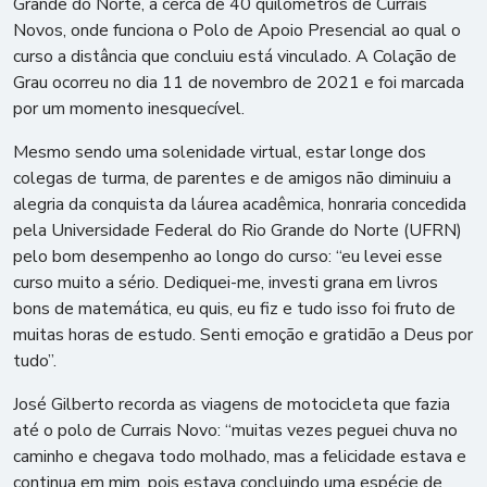
Grande do Norte, a cerca de 40 quilômetros de Currais
Novos, onde funciona o Polo de Apoio Presencial ao qual o
curso a distância que concluiu está vinculado. A Colação de
Grau ocorreu no dia 11 de novembro de 2021 e foi marcada
por um momento inesquecível.
Mesmo sendo uma solenidade virtual, estar longe dos
colegas de turma, de parentes e de amigos não diminuiu a
alegria da conquista da láurea acadêmica, honraria concedida
pela Universidade Federal do Rio Grande do Norte (UFRN)
pelo bom desempenho ao longo do curso: “eu levei esse
curso muito a sério. Dediquei-me, investi grana em livros
bons de matemática, eu quis, eu fiz e tudo isso foi fruto de
muitas horas de estudo. Senti emoção e gratidão a Deus por
tudo”.
José Gilberto recorda as viagens de motocicleta que fazia
até o polo de Currais Novo: “muitas vezes peguei chuva no
caminho e chegava todo molhado, mas a felicidade estava e
continua em mim, pois estava concluindo uma espécie de