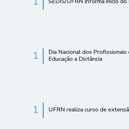
1
SEDIS/UFRN informa início do 
Dia Nacional dos Profissionais
1
Educação a Distância
1
UFRN realiza curso de extens