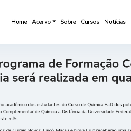
Home
Acervo
Sobre
Cursos
Notícias
Programa de Formação 
ia será realizada em qu
dário acadêmico dos estudantes do Curso de Química EaD dos pol
o Complementar de Química a Distância da Universidade Federal
este mês.
os de Currais Novos, Caicó, Macau e Nova Cruz receberão uma sé